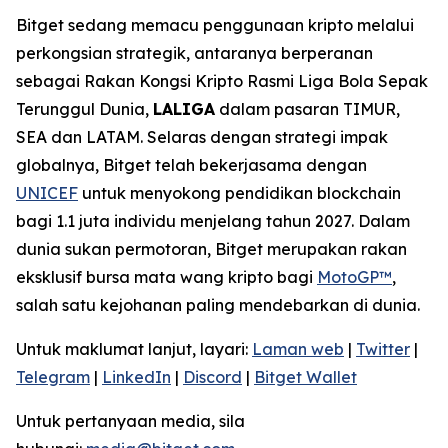
Bitget sedang memacu penggunaan kripto melalui
perkongsian strategik, antaranya berperanan
sebagai Rakan Kongsi Kripto Rasmi Liga Bola Sepak
Terunggul Dunia,
LALIGA
dalam pasaran TIMUR,
SEA dan LATAM. Selaras dengan strategi impak
globalnya, Bitget telah bekerjasama dengan
UNICEF
untuk menyokong pendidikan blockchain
bagi 1.1 juta individu menjelang tahun 2027. Dalam
dunia sukan permotoran, Bitget merupakan rakan
eksklusif bursa mata wang kripto bagi
MotoGP™
,
salah satu kejohanan paling mendebarkan di dunia.
Untuk maklumat lanjut, layari:
Laman web
|
Twitter
|
Telegram
|
LinkedIn
|
Discord
|
Bitget Wallet
Untuk pertanyaan media, sila